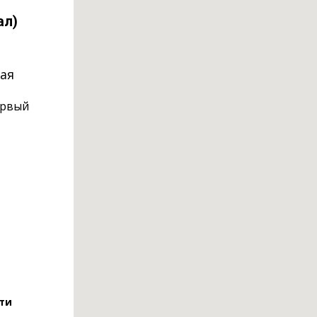
ал)
кая
ервый
ти