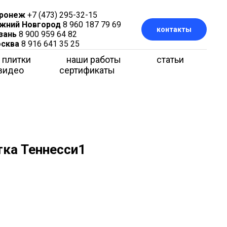
ронеж
+7 (473) 295-32-15
жний Новгород
8 960 187 79 69
контакты
зань
8 900 959 64 82
сква
8 916 641 35 25
 плитки
наши работы
статьи
видео
сертификаты
тка Теннесси1