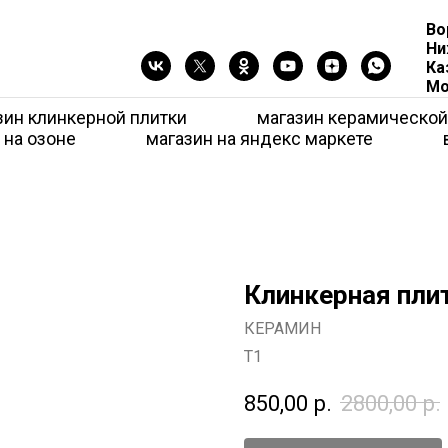
Во
Ни
Ка
Мо
зин клинкерной плитки
магазин керамической
 на озоне
магазин на яндекс маркете
Клинкерная пли
КЕРАМИН
Т1
850,00
р.
2800,00
р.