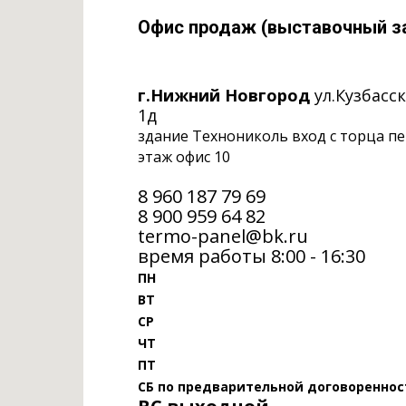
Офис продаж (выставочный з
г.Нижний Новгород
ул.Кузбасс
1д
здание Технониколь вход с торца п
этаж офис 10
8 960 187 79 69
‎8 900 959 64 82
termo-panel@bk.ru
время работы 8:00 - 16:30
ПН
ВТ
СР
ЧТ
ПТ
СБ по предварительной договореннос