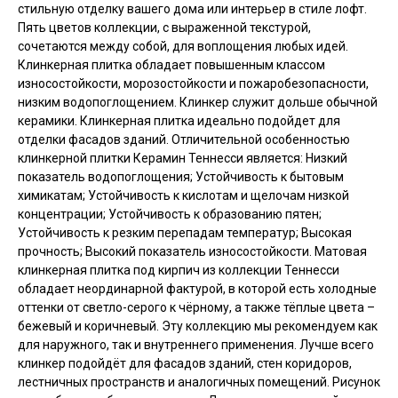
стильную отделку вашего дома или интерьер в стиле лофт.
Пять цветов коллекции, с выраженной текстурой,
сочетаются между собой, для воплощения любых идей.
Клинкерная плитка обладает повышенным классом
износостойкости, морозостойкости и пожаробезопасности,
низким водопоглощением. Клинкер служит дольше обычной
керамики. Клинкерная плитка идеально подойдет для
отделки фасадов зданий. Отличительной особенностью
клинкерной плитки Керамин Теннесси является: Низкий
показатель водопоглощения; Устойчивость к бытовым
химикатам; Устойчивость к кислотам и щелочам низкой
концентрации; Устойчивость к образованию пятен;
Устойчивость к резким перепадам температур; Высокая
прочность; Высокий показатель износостойкости. Матовая
клинкерная плитка под кирпич из коллекции Теннесси
обладает неординарной фактурой, в которой есть холодные
оттенки от светло-серого к чёрному, а также тёплые цвета –
бежевый и коричневый. Эту коллекцию мы рекомендуем как
для наружного, так и внутреннего применения. Лучше всего
клинкер подойдёт для фасадов зданий, стен коридоров,
лестничных пространств и аналогичных помещений. Рисунок