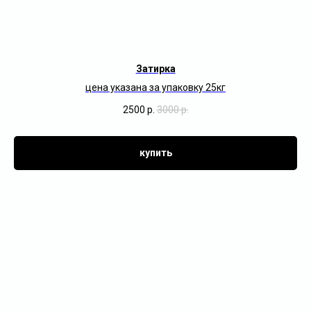
Затирка
цена указана за упаковку 25кг
2500
р.
3000
р.
купить