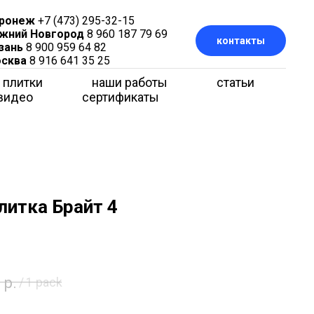
ронеж
+7 (473) 295-32-15
жний Новгород
8 960 187 79 69
контакты
зань
8 900 959 64 82
сква
8 916 641 35 25
 плитки
наши работы
статьи
видео
сертификаты
литка Брайт 4
р.
/
1 pack