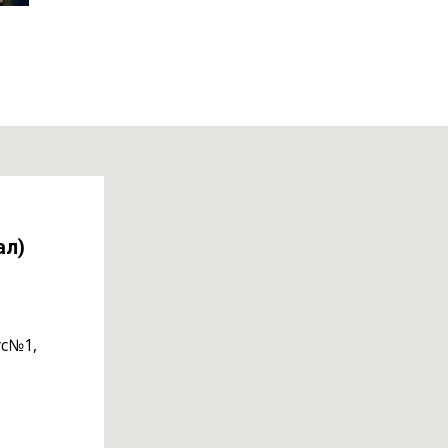
ал)
ус№1,