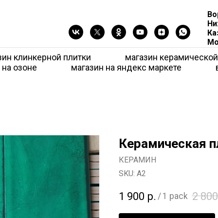
Во
Ни
Ка
Мо
зин клинкерной плитки
магазин керамической
 на озоне
магазин на яндекс маркете
Керамическая п
КЕРАМИН
SKU:
А2
1 900
р.
2 800
/
1 pack