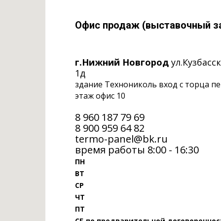
Офис продаж (выставочный з
г.Нижний Новгород
ул.Кузбасс
1д
здание Технониколь вход с торца п
этаж офис 10
8 960 187 79 69
‎8 900 959 64 82
termo-panel@bk.ru
время работы 8:00 - 16:30
ПН
ВТ
СР
ЧТ
ПТ
СБ по предварительной договореннос