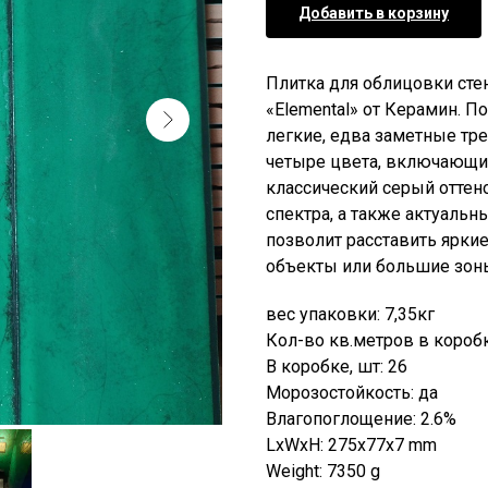
Добавить в корзину
Плитка для облицовки сте
«Elemental» от Керамин. 
легкие, едва заметные тр
четыре цвета, включающи
классический серый оттено
спектра, а также актуаль
позволит расставить ярки
объекты или большие зон
вес упаковки: 7,35кг
Кол-во кв.метров в коробк
В коробке, шт: 26
Морозостойкость: да
Влагопоглощение: 2.6%
LxWxH: 275x77x7 mm
Weight: 7350 g