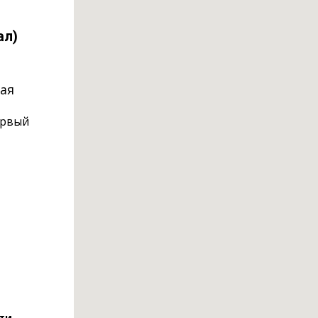
ал)
кая
ервый
ти